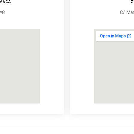
AVACA
Z
nº8
C/ Mar