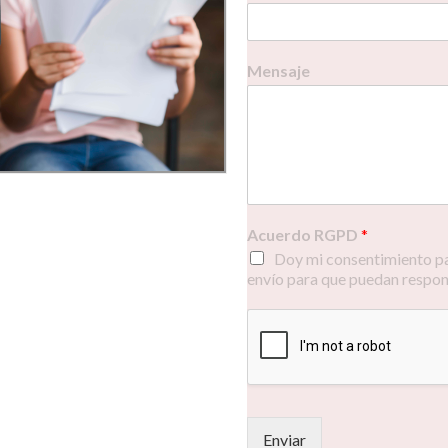
Mensaje
Acuerdo RGPD
*
Doy mi consentimiento pa
envío para que puedan respond
Enviar