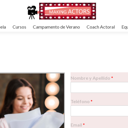
ela
Cursos
Campamento de Verano
Coach Actoral
Eq
Nombre y Apellido
*
Teléfono
*
Email
*